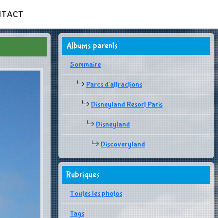
NTACT
Albums parents
Sommaire
Parcs d'attractions
Disneyland Resort Paris
Disneyland
Discoveryland
Rubriques
Toutes les photos
Tags