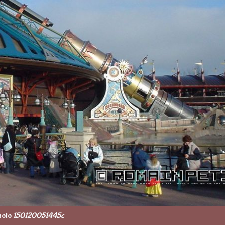
hoto
150120051445c