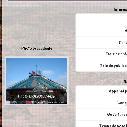
Informa
A
Dime
Photo précédente
Date de cré
Date de publi
Ré
Appareil
Photo
150120051445b
Longu
Ouverture r
Temps de pose (