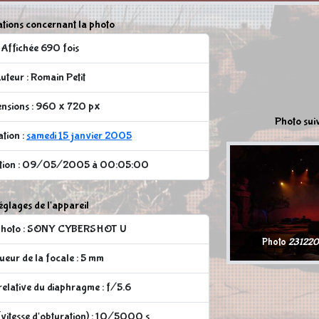
tions concernant la photo
Affichée 690 fois
uteur : Romain Petit
nsions : 960 x 720 px
Photo sui
ation :
samedi 15 janvier 2005
cation : 09/05/2005 à 00:05:00
glages de l'appareil
 photo : SONY CYBERSHOT U
Photo
23122
eur de la focale : 5 mm
elative du diaphragme : f/5.6
vitesse d'obturation) : 10/5000 s