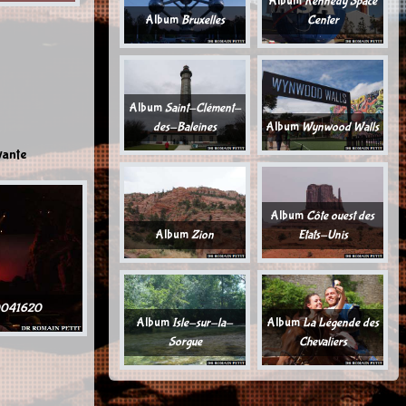
Album
Kennedy Space
Album
Bruxelles
Center
Album
Saint-Clément-
des-Baleines
Album
Wynwood Walls
vante
Album
Côte ouest des
Album
Zion
Etats-Unis
0041620
Album
Isle-sur-la-
Album
La Légende des
Sorgue
Chevaliers