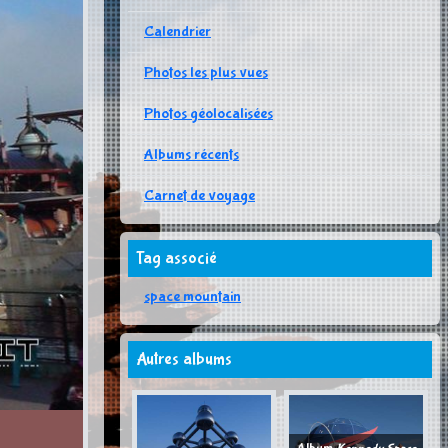
Calendrier
Photos les plus vues
Photos géolocalisées
Albums récents
Carnet de voyage
Tag associé
space mountain
Autres albums