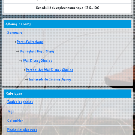
Sensibilité du capteur numérique : ISO-100
Albums parents
Sommaire
Parcs d'attractions
Disneyland Resort Paris
Walt Disney Studios
Parades des Walt Disney Studios
La Parade du Cinéma Disney
Rubriques
Toutes les photos
Tags
Calendrier
Photos les plus vues