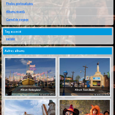
Photos géolocalisées
Albums récents
Carnet de voyage
Tag associé
parade
Autres albums
Album
Fantasyland
Album
Toon Studio