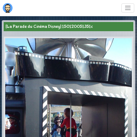
[La Parade du Cinéma Disney] 150120051351c