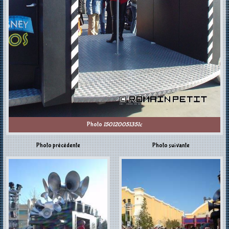
Photo
150120051351c
Photo précédente
Photo suivante