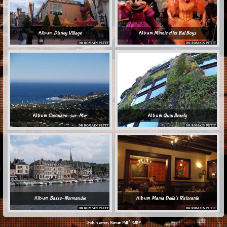
Album
Disney Village
Album
Minnie et les Bat Boys
Album
Cavalaire-sur-Mer
Album
Quai Branly
Album
Basse-Normandie
Album
Mama Della's Ristorante
©
Droits réservés Romain Petit
RJBP