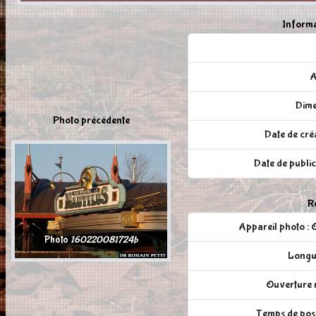
Informa
A
Dime
Photo précédente
Date de cré
Date de publi
Ré
Appareil photo
Photo
160220081724b
Longue
Ouverture r
Temps de pose