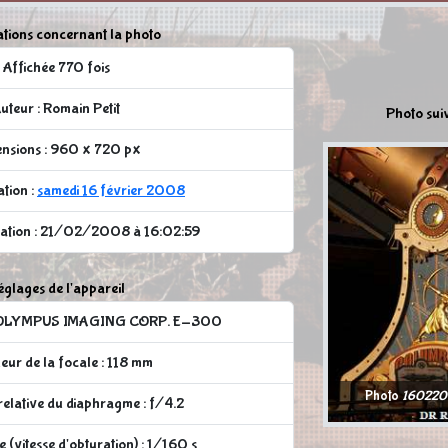
tions concernant la photo
Affichée 770 fois
uteur : Romain Petit
Photo sui
nsions : 960 x 720 px
ation :
samedi 16 février 2008
cation : 21/02/2008 à 16:02:59
glages de l'appareil
 : OLYMPUS IMAGING CORP. E-300
ur de la focale : 118 mm
Photo
160220
elative du diaphragme : f/4.2
 (vitesse d'obturation) : 1/160 s