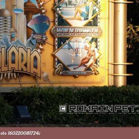
oto
160220081724c