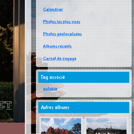
Calendrier
Photos les plus vues
Photos géolocalisées
Albums récents
Carnet de voyage
Tag associé
autopia
Autres albums