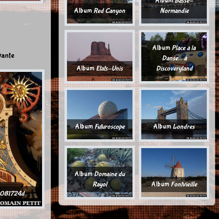
Album
Basse-
Album
Red Canyon
Normandie
Album
Place à la
vante
Danse... à
Album
Etats-Unis
Discoveryland
Album
Futuroscope
Album
Londres
Album
Domaine du
Rayol
Album
Fontvieille
081724d