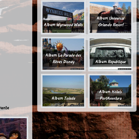
Album
Universal
Album
Wynwood Walls
Orlando Resort
Album
La Parade des
Rêves Disney
Album
République
Album
Hôtels
Album
Tolède
PortAventura
vante