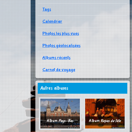
Tags
Calendrier
Photos les plus vues
Photos géolocalisées
Albums récents
Carnet de voyage
Autres albums
Album
Pays-Bas
Album
Repas de fête