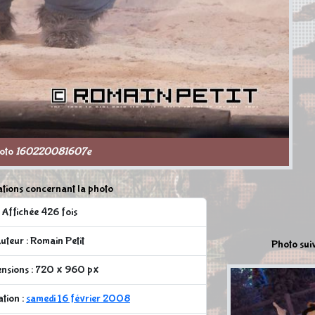
oto
160220081607e
tions concernant la photo
Affichée 426 fois
uteur : Romain Petit
Photo sui
nsions : 720 x 960 px
ation :
samedi 16 février 2008