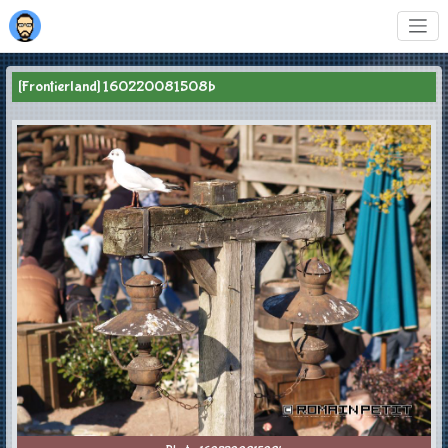
[Frontierland] 160220081508b