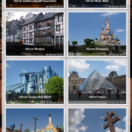
Album
Galerie Lafayette Haussmann
Album
Mont-Blanc
Album
Montjoie
Album
Disneyland
Album
Europa Park Resort
Album
France