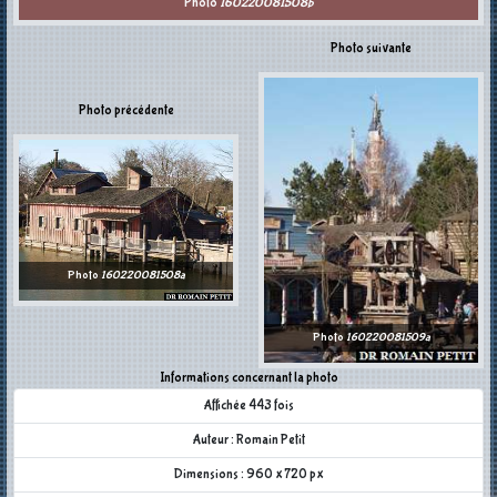
Photo
160220081508b
Photo suivante
Photo précédente
Photo
160220081508a
Photo
160220081509a
Informations concernant la photo
Affichée 443 fois
Auteur : Romain Petit
Dimensions : 960 x 720 px