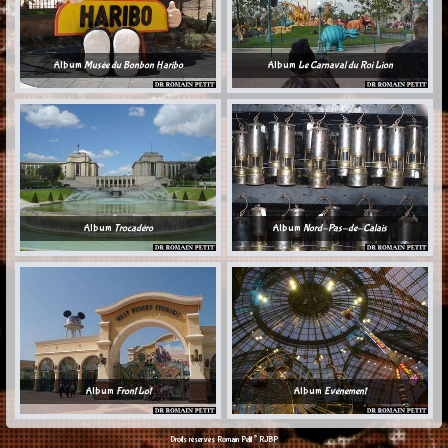
Album
Musée du Bonbon Haribo
Album
Le Carnaval du Roi Lion
Album
Trocadéro
Album
Nord-Pas-de-Calais
Album
Front Lot
Album
Evènement
©
Droits réservés Romain Petit
RJBP