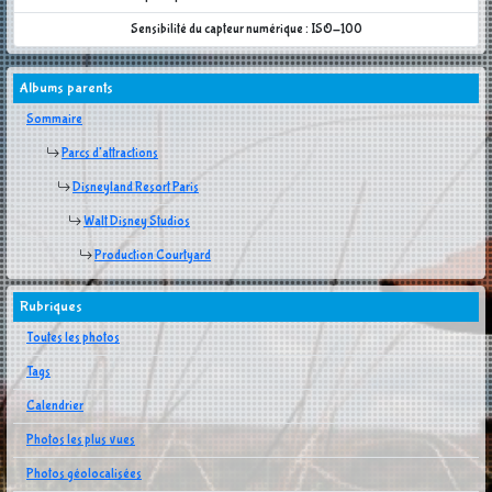
Sensibilité du capteur numérique : ISO-100
Albums parents
Sommaire
Parcs d'attractions
Disneyland Resort Paris
Walt Disney Studios
Production Courtyard
Rubriques
Toutes les photos
Tags
Calendrier
Photos les plus vues
Photos géolocalisées