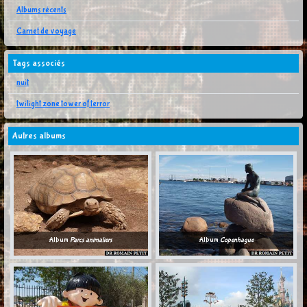
Albums récents
Carnet de voyage
Tags associés
nuit
twilight zone tower of terror
Autres albums
Album
Parcs animaliers
Album
Copenhague